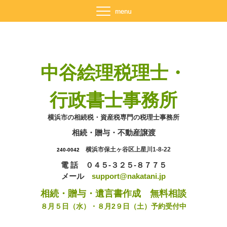
中谷絵理税理士・
行政書士事務所
横浜市の相続税・資産税専門の税理士事務所
相続・贈与・不動産譲渡
横浜市保土ヶ谷区上星川1-8-22
240-0042
電 話 ０４５-３２５-８７７５
メール
support@nakatani.jp
相続・贈与・遺言書作成 無料相談
８月５日（水）・８月2９日（土）予約受付中