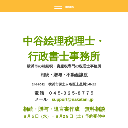
中谷絵理税理士・
行政書士事務所
横浜市の相続税・資産税専門の税理士事務所
相続・贈与・不動産譲渡
横浜市保土ヶ谷区上星川1-8-22
240-0042
電 話 ０４５-３２５-８７７５
メール
support@nakatani.jp
相続・贈与・遺言書作成 無料相談
８月５日（水）・８月2９日（土）予約受付中