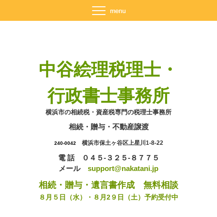
中谷絵理税理士・
行政書士事務所
横浜市の相続税・資産税専門の税理士事務所
相続・贈与・不動産譲渡
横浜市保土ヶ谷区上星川1-8-22
240-0042
電 話 ０４５-３２５-８７７５
メール
support@nakatani.jp
相続・贈与・遺言書作成 無料相談
８月５日（水）・８月2９日（土）予約受付中