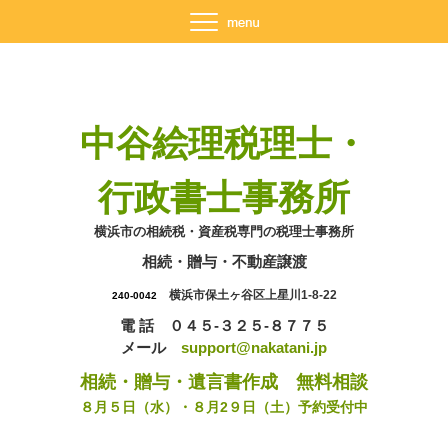
中谷絵理税理士・
行政書士事務所
横浜市の相続税・資産税専門の税理士事務所
相続・贈与・不動産譲渡
横浜市保土ヶ谷区上星川1-8-22
240-0042
電 話 ０４５-３２５-８７７５
メール
support@nakatani.jp
相続・贈与・遺言書作成 無料相談
８月５日（水）・８月2９日（土）予約受付中