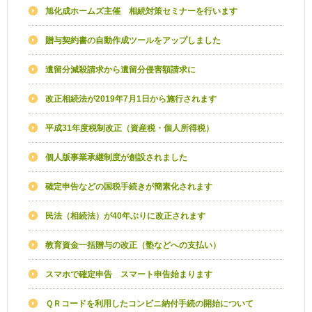
旭化成ホームズ主催 相続対策セミナーを行います
贈与契約書の自動作成ツールをアップしました
遺留分減殺請求から遺留分侵害額請求に
改正相続法が2019年7月1日から施行されます
平成31年度税制改正（資産税・個人所得税）
個人版事業承継制度が創設されました
確定申告などの国税手続きが簡素化されます
民法（相続法）が40年ぶりに改正されます
教育資金一括贈与の改正（塾などへの支払い）
スマホで確定申告 スマート申告始まります
ＱＲコードを利用したコンビニ納付手続の開始について